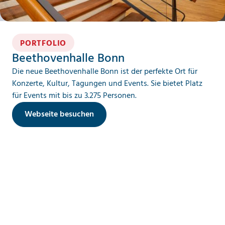
PORTFOLIO
B
Beethovenhalle Bonn
D
Die neue Beethovenhalle Bonn ist der perfekte Ort für
h
Konzerte, Kultur, Tagungen und Events. Sie bietet Platz
mi
für Events mit bis zu 3.275 Personen.
0
L
W
Webseite besuchen