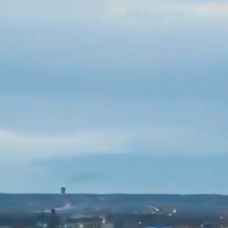
Ralf Birkner
Geschäftsführer
+49 228 9267 0
ralf.birkner@bonncc.de
Claudius Bruns
Leiter technisches Veranstaltungsmanagement
+49 228 9267 1131
claudius.bruns@bonncc.de
Amira Caspers